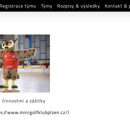
Registrace týmu
Týmy
Rozpisy & výsledky
Kontakt & 
 činnostmi a zážitky
ps://www.minigolfklubplzen.cz/
)