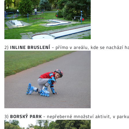
2)
INLINE BRUSLENÍ
- přímo v areálu, kde se nachází h
3)
BORSKÝ PARK
- nepřeberné množství aktivit, v parku