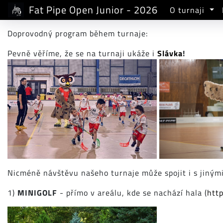
Fat Pipe Open Junior - 2026
O turnaji
Doprovodný program během turnaje:
Pevně věříme, že se na turnaji ukáže i
Slávka
!
Nicméně návštěvu našeho turnaje může spojit i s jinými
1)
MINIGOLF
- přímo v areálu, kde se nachází hala (
htt